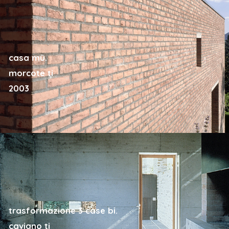
casa mü.
morcote ti
2003
trasformazione 3 case bi.
caviano ti