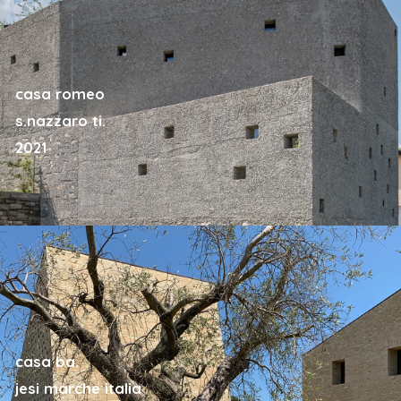
casa romeo
s.nazzaro ti.
2021
casa ba.
jesi marche italia