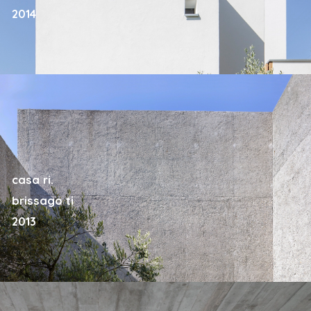
2014
casa ri.
brissago ti
2013