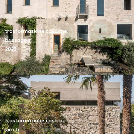
trasformazione casa me.
brissago ti
2023
trasformazione casa du.
vira ti