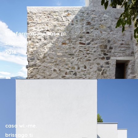
trasformazione casa pl.
scaiano ti
2014
casa wi.-me.
brissago ti