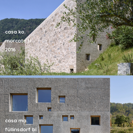
casa ko.
morcote ti
2016
casa ma.
füllinsdorf bl