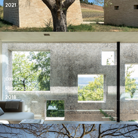
2021
casa ja.
klingnau ag
2018