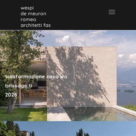
trasformazione casa wo.
brissago ti
2026