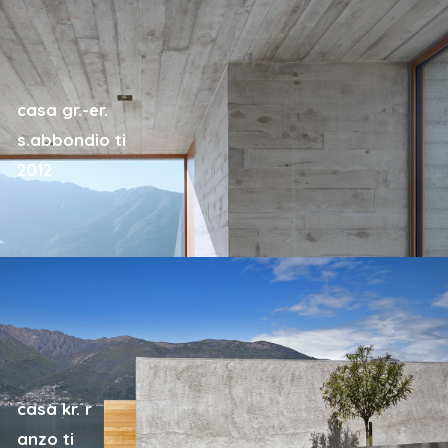
casa gr.-er.
s.abbondio ti
2012
casa kr. r
anzo ti