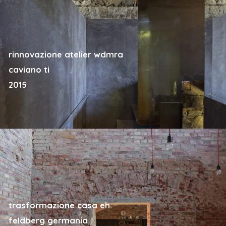
rinnovazione atelier wdmra
caviano ti
2015
trasformazione casa eh.
feldberg germania