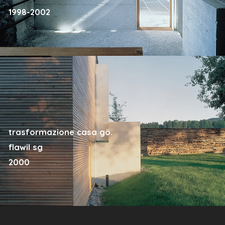
1998-2002
trasformazione casa gö.
flawil sg
2000