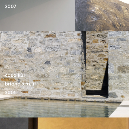
2007
casa kü.
brione s.m. ti
2005