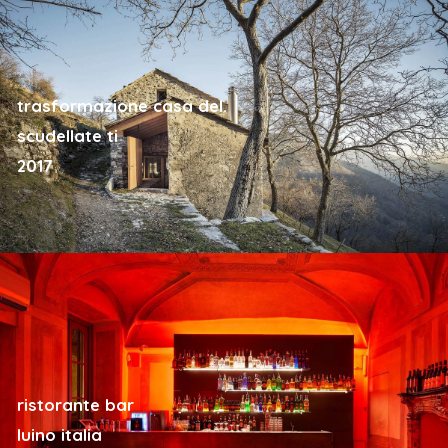
trasformazione casa del.
scudellate ti
2017
ristorante bar
luino italia