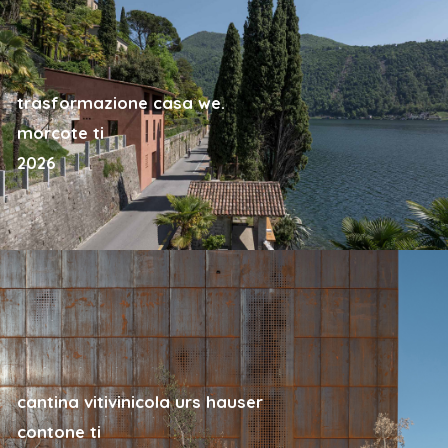
trasformazione casa we.
morcote ti
2026
cantina vitivinicola urs hauser
contone ti