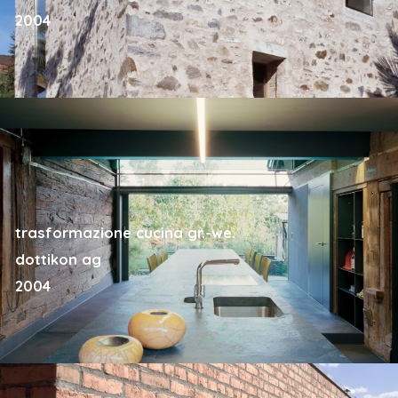
2004
trasformazione cucina gr.-we.
dottikon ag
2004